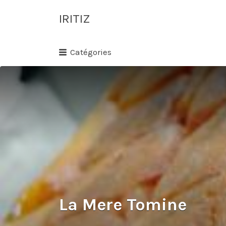
Rechercher:
IRITIZ
Annuaire des
Catégories
professionnels
à proximité
La Mere Tomine