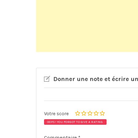
Donner une note et écrire un
Votre score
OOPS! YOU FORGOT TO GIVE A RATING.
Commentaire
*