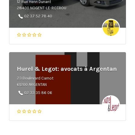
12 Rue Henri Dunant
28400 NOGENT-LE-ROTROU
02 37 52 78 40
Hurel & Legot: avocats à Argentan
23 Boulevard Carnot
61200 ARGENTAN
02 33 35 86 06