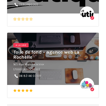
0683460309
A LA UNE
Toile de fond – agence web La
Rochelle
165 Rue Marius Lacroix
17000 LA ROCHELLE
06 83 46 03 09