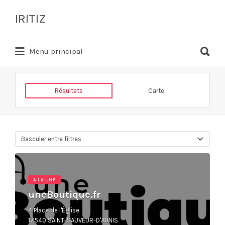
Rechercher:
IRITIZ
Rechercher:
Annuaire des professionnels à
Menu principal
proximité
Résultats
Carte
Basculer entre filtres
A LA UNE
uneBoutique.fr
4 Place de l'Église
17540 SAINT-SAUVEUR-D'AUNIS