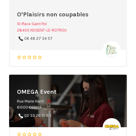
O’Plaisirs non coupables
10 Place Saint Pol
28400 NOGENT-LE-ROTROU
06 48 27 34 57
OMEGA Event
Rue Marie Harel
61000 CERISé
02 33 26 15 83