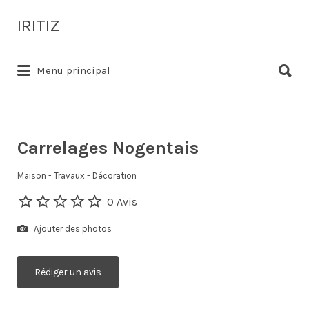
Rechercher:
IRITIZ
Rechercher:
Annuaire des professionnels à proximité
Menu principal
Carrelages Nogentais
Maison - Travaux - Décoration
0 Avis
Ajouter des photos
Rédiger un avis