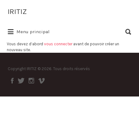
Rechercher:
IRITIZ
Rechercher:
Annuaire des professionnels à proximité
Menu principal
Vous devez d’abord
vous connecter
avant de pouvoir créer un
nouveau site.
Copyright IRITIZ © 2026. Tous droits réservés