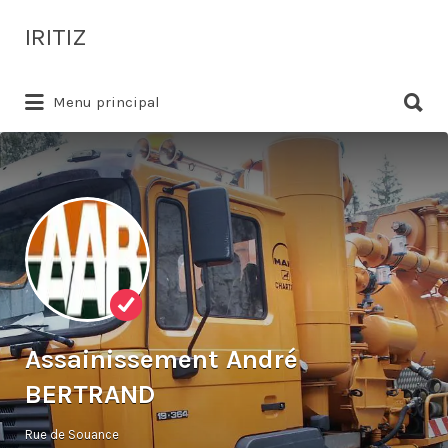
Rechercher:
IRITIZ
Rechercher:
Annuaire des professionnels à proximité
Menu principal
Assainissement André
BERTRAND
Rue de Souance