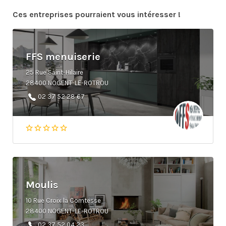
Ces entreprises pourraient vous intéresser !
FFS menuiserie
25 Rue Saint-Hilaire
28400 NOGENT-LE-ROTROU
02 37 52 28 67
Moulis
10 Rue Croix la Comtesse
28400 NOGENT-LE-ROTROU
02 37 52 04 23